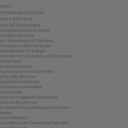
SICHT
I PERSONALISIEREN
MERCI BASTELN
merci DIY Valentinskarte
Geschenkkörbchen für Ostern
Tischdeko-Osterhase
Mini-Tannenkranz als Platzkarte
Tannenbaum-Adventskalender
Abschiedskarte für Kollegen
Leporello mit Botschaften und Schokolade
lovelies Kranz
Bunte Dankeskarte
Pop-Up-Karte mit Herzchen-Box
Karte voller Wünsche
Upcycling Adventskranz
Tannenbaum mit lovelies
Seating-Chart
Geschenk Junggesellinnenabschied
merci mit Rüschenherz
Blumenstrauß aus Seidenpapier mit merci
lovelies
merci Flowerbox
Freundliche merci Fledermaus-Tellerdeko